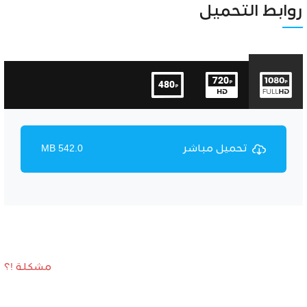
Unmute
Settings
روابط التحميل
تحميل مباشر
542.0 MB
مشكلة !؟