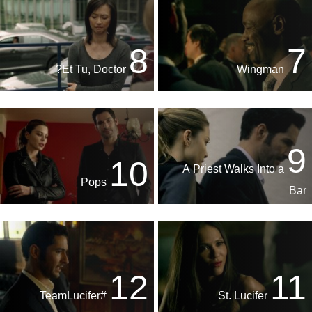
8
7
Et Tu, Doctor?
Wingman
9
10
A Priest Walks Into a
Pops
Bar
12
11
#TeamLucifer
St. Lucifer