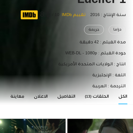
Lucifer 1
8.1
سنة الإنتاج : 2016
تقييم IMDb
10 /
دراما
جريمة
مدة الفيلم :
42 دقيقة
جودة الفيلم :
WEB-DL - 1080p
انتاج :
الولايات المتحدة الأمريكية
اللغة :
الإنجليزية
الترجمة :
العربية
الكل
الحلقات
التفاصيل
الاعلان
معاينة
ا
(13)