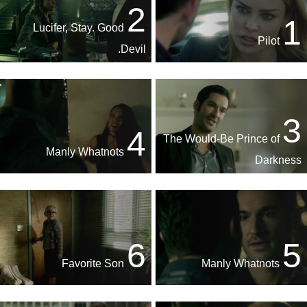
2
1
Lucifer, Stay. Good
Pilot
Devil.
3
4
The Would-Be Prince of
Manly Whatnots
Darkness
6
5
Favorite Son
Manly Whatnots