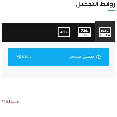
Unmute
Settings
روابط التحميل
تحميل مباشر
620.5 MB
مشكلة !؟