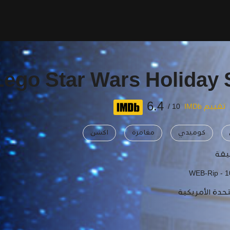
Lego Star Wars Holiday 
6.4
تقييم IMDb
10 /
كوميدي
مغامرة
اكشن
WEB-Rip - 
تحدة الأمريكية