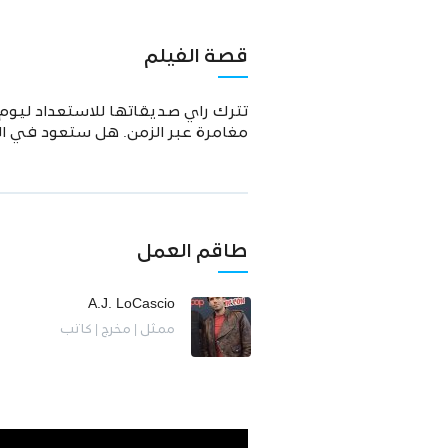
قصة الفيلم
تترك راي صديقاتها للاستعداد ليو
مغامرة عبر الزمن. هل ستعود في ال
طاقم العمل
A.J. LoCascio
ممثل | مخرج | كاتب