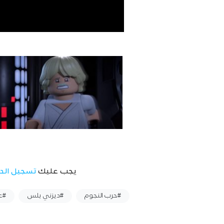
يجب عليك
تسجيل الد
وسوم :
#حرب النجوم
#ديزني بلس
#ع