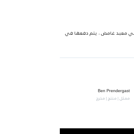
 في معبد غامض ، يتم دفعها في
Ben Prendergast
ممثل | منتج | مخرج