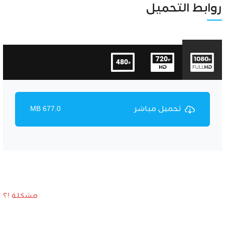
Unmute
Settings
روابط التحميل
تحميل مباشر
677.0 MB
مشكلة !؟