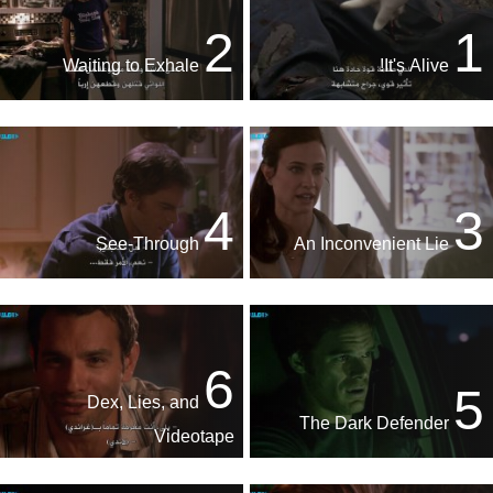
2
1
Waiting to Exhale
It's Alive!
4
3
See-Through
An Inconvenient Lie
6
5
Dex, Lies, and
The Dark Defender
Videotape