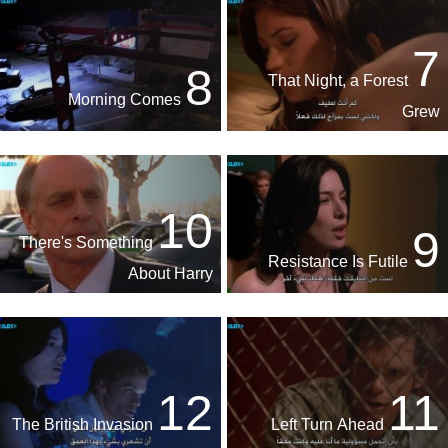
7
8
That Night, a Forest
Morning Comes
Grew
10
9
There's Something
Resistance Is Futile
About Harry
12
11
The British Invasion
Left Turn Ahead