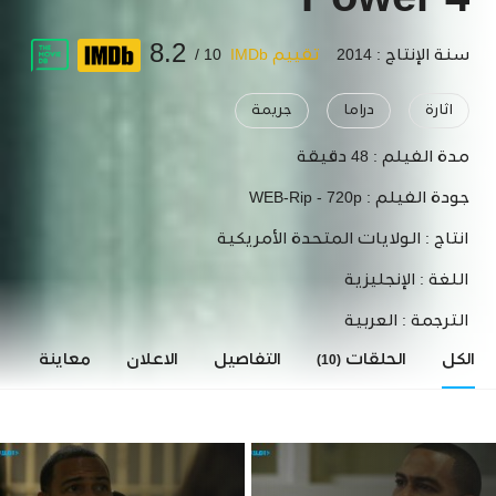
Power 4
8.2
سنة الإنتاج : 2014
تقييم IMDb
10 /
اثارة
دراما
جريمة
مدة الفيلم :
48 دقيقة
جودة الفيلم :
WEB-Rip - 720p
انتاج :
الولايات المتحدة الأمريكية
اللغة :
الإنجليزية
الترجمة :
العربية
الكل
الحلقات
التفاصيل
الاعلان
معاينة
ا
(10)