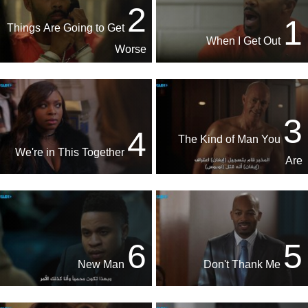
2
1
Things Are Going to Get
When I Get Out
Worse
3
4
The Kind of Man You
We're in This Together
Are
6
5
New Man
Don't Thank Me