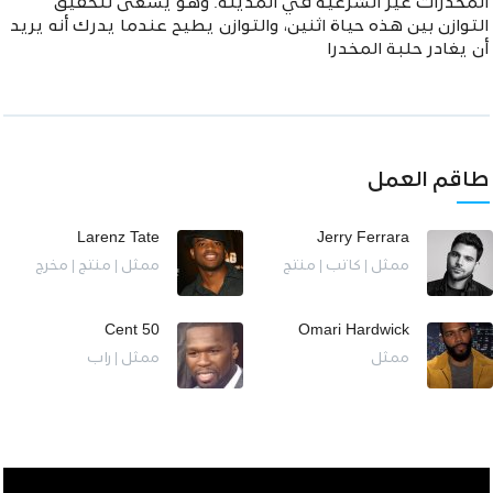
المخدرات غير الشرعية في المدينة. وهو يسعى لتحقيق
التوازن بين هذه حياة اثنين، والتوازن يطيح عندما يدرك أنه يريد
أن يغادر حلبة المخدرا
طاقم العمل
Larenz Tate
Jerry Ferrara
ممثل | كاتب | منتج
ممثل | منتج | مخرج
50 Cent
Omari Hardwick
ممثل
ممثل | راب