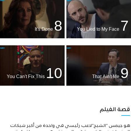
8
7
It's Done
You Lied to My Face
10
9
You Can't Fix This
That Ain't Me
قصة الفيلم
هو جيمس "الشبح"لاعب رئيسي في واحدة من أكبر شبكات