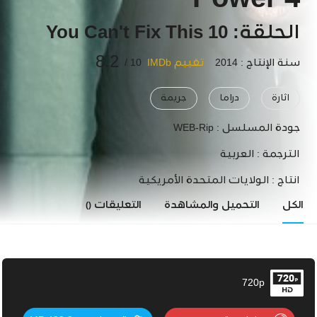
Power 4
الحلقة: 10 You Can't Fix This
8.2
سنة الإنتاج : 2014
تقييم IMDb
10 /
اثارة
دراما
جريمة
جودة المسلسل :
WEB-Rip
الترجمة :
العربية
انتاج :
الولايات المتحدة الأمريكية
الكل
التحميل والمشاهدة
التعليقات
()
720p