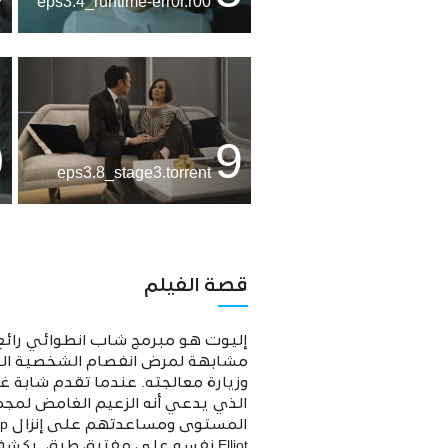
eps3.4_runtime-err0r.r00
0
9
eps3.8_stage3.torrent
قصة الفيلم
إليوت هو مبرمج شاب انطوائي رائع يع
مشابهة لمرض انفصام الشخصية الذي 
وزيارة معالجته. عندما تقدم شابة