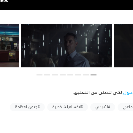
خول
لكي تتمكن من التعليق.
تماعي
#الأناركي
#انقسام الشخصية
#جنون العظمة