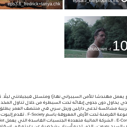
eps3.5_kill-pr0cess.inc
eps3.6_fredrick+tanya.chk
1
shutdown -r
مل مهندسًا للأمن السيبراني نهارًا ومتسلل فيجيلانتي ليلًا. ك
يحاول دون جدوى إبقائه تحت السيطرة من خلال تناول المخدرات ا
 غريبة مشاكسة تدعى دارلين ورجل سري في منتصف العمر يطلق
الذي يدعي أنه الزعيم الغامض لمجموعة ال