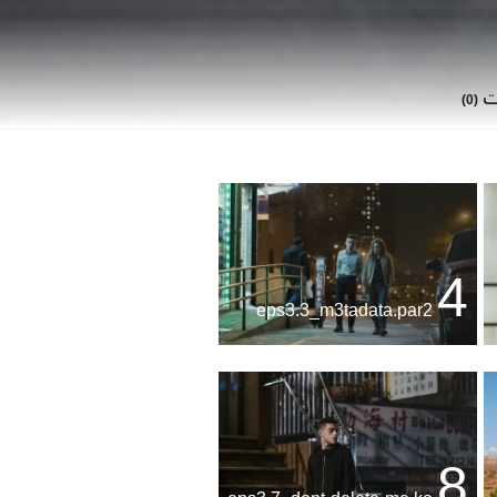
ات
(0)
4
eps3.3_m3tadata.par2
8