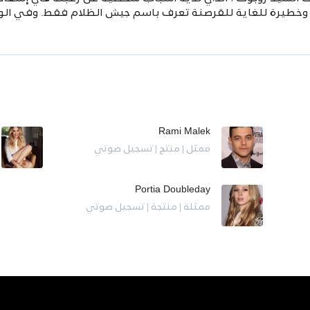
خطيرة للغاية للقرصنة تعرف باسم جيش الظلام فقط. وفي الوقت
Rami Malek
ممثل | منتج | تسجيل صوتي
Portia Doubleday
ممثلة | منتجة | تسجيل صوتي