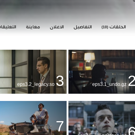
ة
الحلقات
التفاصيل
الاعلان
معاينة
التعليق
(10)
3
eps3.2_legacy.so
eps3.1_undo.gz
7