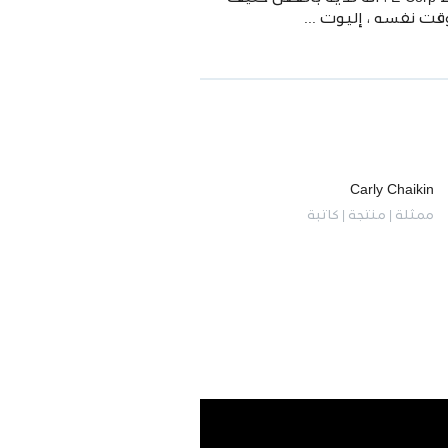
 نفسه ، إليوت ...
Carly Chaikin
ممثلة | منتجة | كاتبة