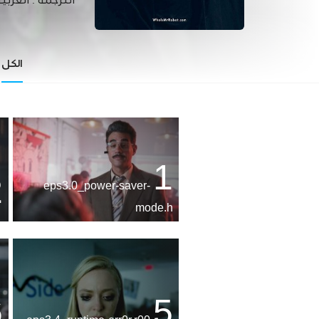
الترجمة :
العربي
الكل
1
2
eps3.0_power-saver-
mode.h
6
5