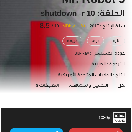
Mr. Robot 3
الحلقة: 10 shutdown -r
8.5
سنة الإنتاج : 2017
تقييم IMDb
10 /
اثارة
دراما
جريمة
جودة المسلسل :
Blu-Ray
الترجمة :
العربية
انتاج :
الولايات المتحدة الأمريكية
الكل
التحميل والمشاهدة
التعليقات
()
1080p