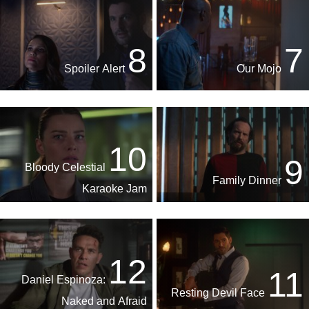
8
7
Spoiler Alert
Our Mojo
10
9
Bloody Celestial
Family Dinner
Karaoke Jam
12
11
Daniel Espinoza:
Resting Devil Face
Naked and Afraid