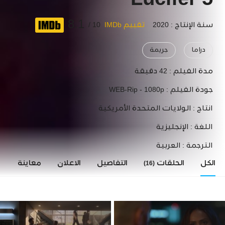
Lucifer 5
8.1
سنة الإنتاج : 2020
تقييم IMDb
10 /
دراما
جريمة
مدة الفيلم :
42 دقيقة
جودة الفيلم :
WEB-Rip - 1080p
انتاج :
الولايات المتحدة الأمريكية
اللغة :
الإنجليزية
الترجمة :
العربية
الكل
الحلقات
التفاصيل
الاعلان
معاينة
ا
(16)