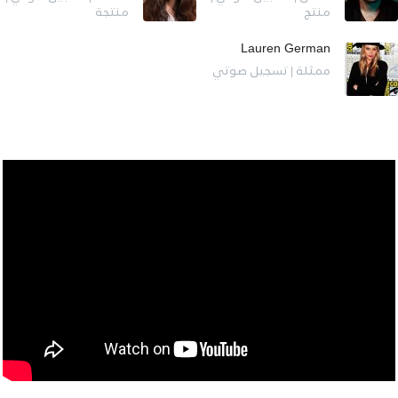
منتج
منتجة
Lauren German
ممثلة | تسجيل صوتي