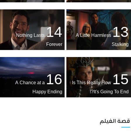
14
13
Nothing Lasts
A Little Harmless
Forever
Stalking
16
15
A Chance at a
Is This Really How
Happy Ending
It's Going To End?!
قصة الفيلم