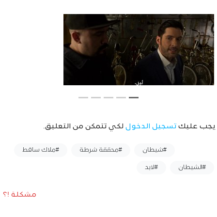
يجب عليك
تسجيل الدخول
لكي تتمكن من التعليق.
وسوم :
#شيطان
#محققة شرطة
#ملاك ساقط
#الشيطان
#لابد
مشكلة !؟