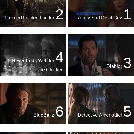
2
1
Lucifer! Lucifer! Lucifer!
Really Sad Devil Guy
4
3
It Never Ends Well for
¡Diablo!
the Chicken
6
5
BlueBallz
Detective Amenadiel