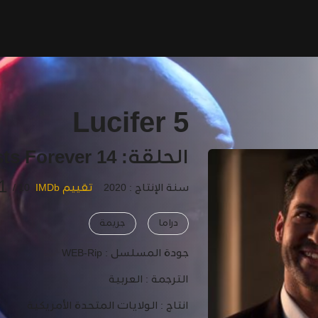
Lucifer 5
الحلقة: 14 Nothing Lasts Forever
1
سنة الإنتاج : 2020
تقييم IMDb
10 /
دراما
جريمة
جودة المسلسل :
WEB-Rip
الترجمة :
العربية
انتاج :
الولايات المتحدة الأمريكية