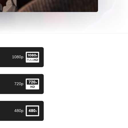
1080p
720p
480p