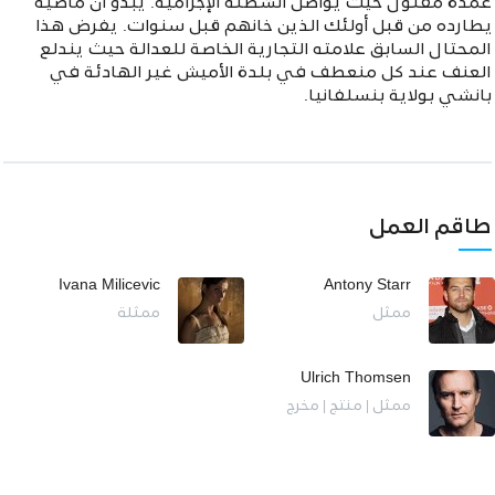
عمدة مقتول حيث يواصل أنشطته الإجرامية. يبدو أن ماضيه
يطارده من قبل أولئك الذين خانهم قبل سنوات. يفرض هذا
المحتال السابق علامته التجارية الخاصة للعدالة حيث يندلع
العنف عند كل منعطف في بلدة الأميش غير الهادئة في
بانشي بولاية بنسلفانيا.
طاقم العمل
Ivana Milicevic
Antony Starr
ممثل
ممثلة
Ulrich Thomsen
ممثل | منتج | مخرج