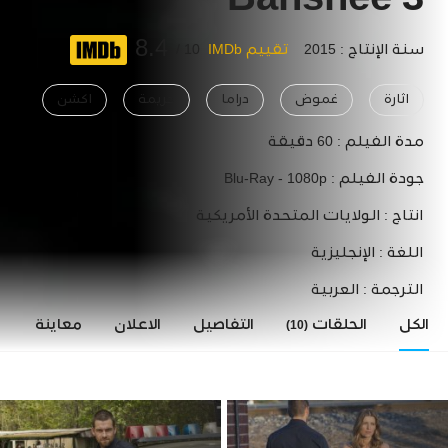
Banshee 3
8.4
سنة الإنتاج : 2015
تقييم IMDb
10 /
اثارة
غموض
دراما
جريمة
اكشن
مدة الفيلم :
60 دقيقة
جودة الفيلم :
Blu-Ray - 1080p
انتاج :
الولايات المتحدة الأمريكية
اللغة :
الإنجليزية
الترجمة :
العربية
الكل
الحلقات
التفاصيل
الاعلان
معاينة
ا
(10)