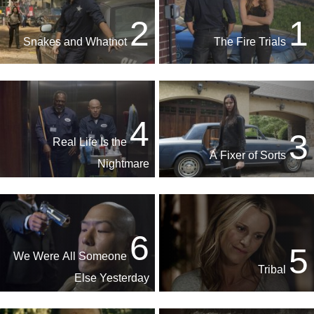
2
1
Snakes and Whatnot
The Fire Trials
4
3
Real Life Is the
A Fixer of Sorts
Nightmare
6
5
We Were All Someone
Tribal
Else Yesterday