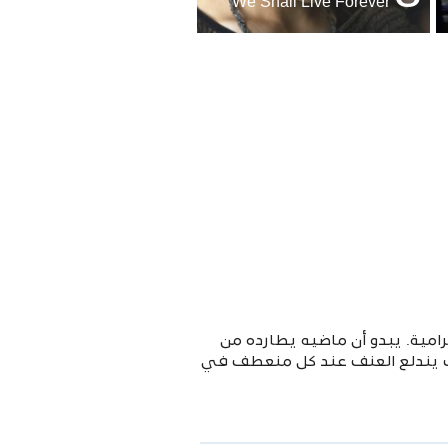
We Shall Live Forever
مية. يبدو أن ماضيه يطارده من
حيث يندلع العنف عند كل منعطف في