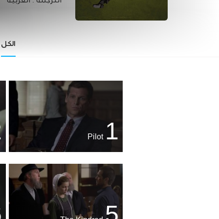
الترجمة :
العربية
الكل
2
1
Pilot
6
5