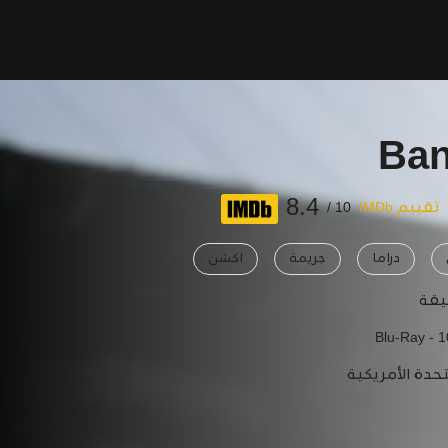
Ban
8.4
تقييم IMDb
10 /
دراما
جريمة
اكشن
Blu-Ray - 
تحدة الأمريكية