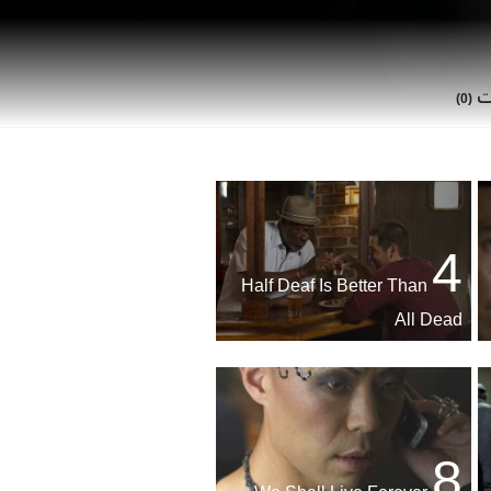
ات
(0)
4
Half Deaf Is Better Than
All Dead
8