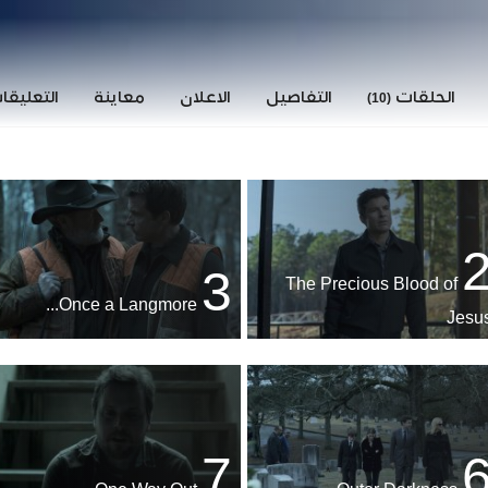
الحلقات
التفاصيل
الاعلان
معاينة
التعليق
(10)
3
The Precious Blood of
Once a Langmore...
Jesu
7