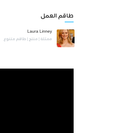
طاقم العمل
Laura Linney
ممثلة | منتج | طاقم متنوع