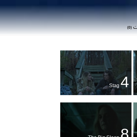
ات
(0)
4
Stag
8