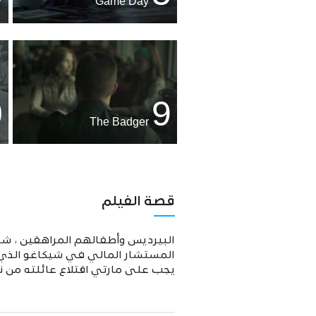
Game Day
0
9
The Badger
قصة الفيلم
البيرديس وأطفالهم المراهقين ، شارل
المستشار المالي في شيكاغو الذي ي
يجب على مارتي اقتلاع عائلته من ن