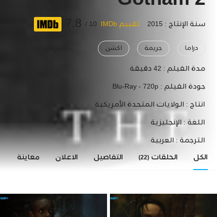
Gotham 2
7.8
سنة الإنتاج : 2015
تقييم IMDb
10 /
دراما
جريمة
اكشن
مدة الفيلم :
42 دقيقة
جودة الفيلم :
Blu-Ray - 720p
انتاج :
الولايات المتحدة الأمريكية
اللغة :
الإنجليزية
الترجمة :
العربية
الكل
الحلقات
التفاصيل
الاعلان
معاينة
ا
(22)