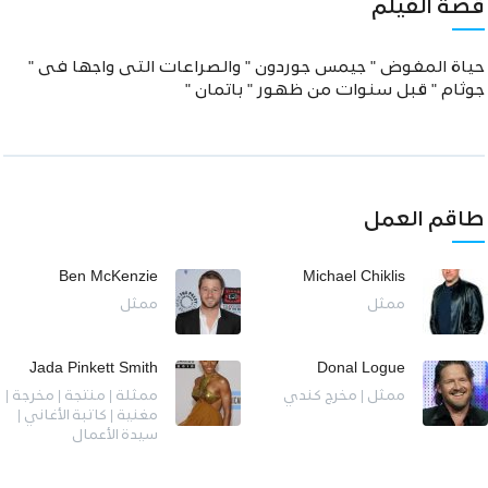
قصة الفيلم
حياة المفوض " جيمس جوردون " والصراعات التى واجها فى "
جوثام " قبل سنوات من ظهور " باتمان "
طاقم العمل
Ben McKenzie
Michael Chiklis
ممثل
ممثل
Jada Pinkett Smith
Donal Logue
ممثل | مخرج كندي
ممثلة | منتجة | مخرجة |
مغنية | كاتبة الأغاني |
سيدة الأعمال