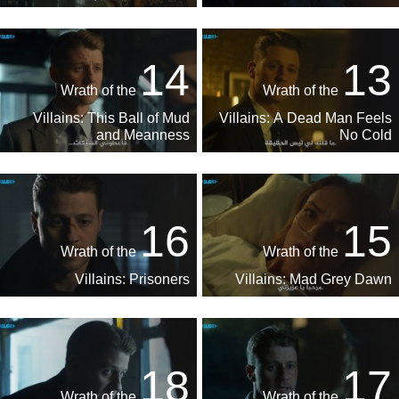
14
13
Wrath of the
Wrath of the
Villains: This Ball of Mud
Villains: A Dead Man Feels
and Meanness
No Cold
16
15
Wrath of the
Wrath of the
Villains: Prisoners
Villains: Mad Grey Dawn
18
17
Wrath of the
Wrath of the