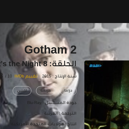
Gotham 2
الحلقة: 8 Rise of the Villains: Tonight's the Night
8
سنة الإنتاج : 2015
تقييم IMDb
10 /
دراما
جريمة
اكشن
جودة المسلسل :
Blu-Ray
الترجمة :
العربية
انتاج :
الولايات المتحدة الأمريكية