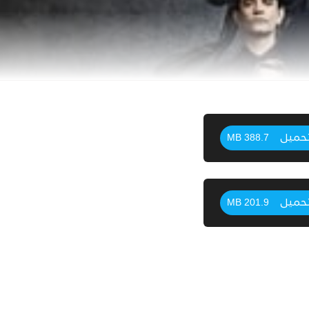
حميل
388.7 MB
حميل
201.9 MB