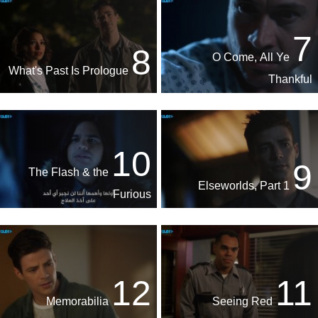
7
8
O Come, All Ye
What's Past Is Prologue
Thankful
10
9
The Flash & the
Elseworlds, Part 1
Furious
12
11
Memorabilia
Seeing Red