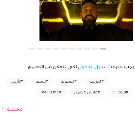
يجب عليك
تسجيل الدخول
لكي تتمكن من التعليق.
وسوم :
#الجريمة
#الغيبوبة
#تسعة
#الأرض
#فلاش 5
#فلاش 5 كامل
#The Flash 5
مشكلة !؟