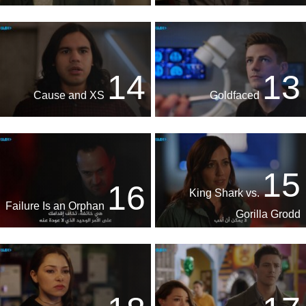
14
13
Cause and XS
Goldfaced
15
16
King Shark vs.
Failure Is an Orphan
Gorilla Grodd