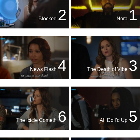
2
1
Blocked
Nora
4
3
News Flash
The Death of Vibe
6
5
The Icicle Cometh
All Doll'd Up