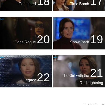
18
17
Godspeed
Time Bomb
20
19
Gone Rogue
Snow Pack
21
22
The Girl with the
Legacy
Red Lightning