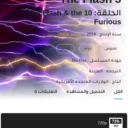
The Flash 5
الحلقة: 10 The Flash & the
Furious
7.8
سنة الإنتاج : 2018
تقييم IMDb
10 /
غموض
دراما
اكشن
جودة المسلسل :
Blu-Ray
الترجمة :
العربية
انتاج :
الولايات المتحدة الأمريكية
الكل
التحميل والمشاهدة
التعليقات
()
720p