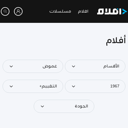
افلام
مسلسلات
أفلام
الأقسام
غموض
1967
التقييم+
الجودة