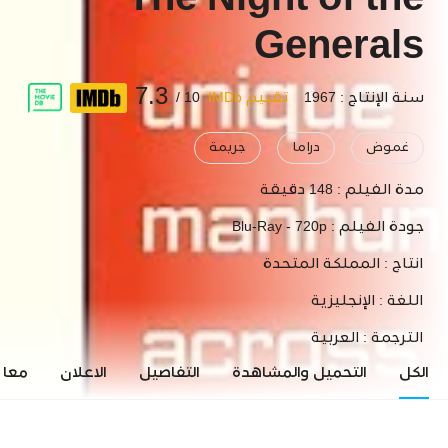
The Night of the
Generals
7.3
سنة الإنتاج : 1967
تقييم IMDb
10 /
غموض
دراما
جريمة
مدة الفيلم :
148 دقيقة
جودة الفيلم :
Blu-Ray - 720p
انتاج :
المملكة المتحدة
اللغة :
الإنجليزية
الترجمة :
العربية
الكل
التحميل والمشاهدة
التفاصيل
الاعلان
معاي