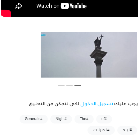
يجب عليك
تسجيل الدخول
لكي تتمكن من التعليق.
وسوم :
#Generals
#Night
#The
#of
#ليله
#الجنرالات