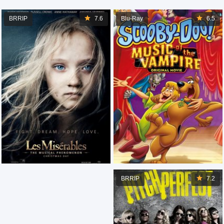
BRRIP
7.6
Blu-Ray
6.5
BRRIP
7.2