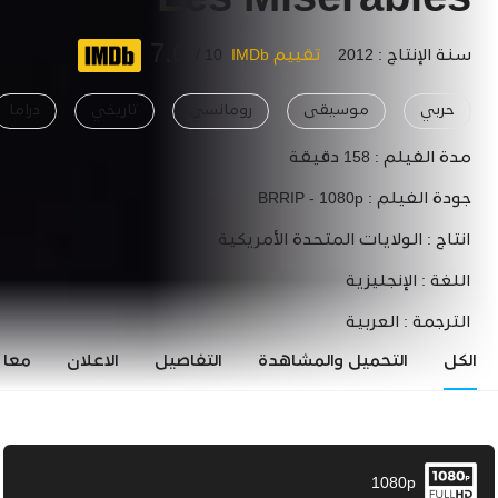
Les Misérables
7.6
سنة الإنتاج : 2012
تقييم IMDb
10 /
حربي
موسيقى
رومانسي
تاريخي
دراما
مدة الفيلم :
158 دقيقة
جودة الفيلم :
BRRIP - 1080p
انتاج :
الولايات المتحدة الأمريكية
اللغة :
الإنجليزية
الترجمة :
العربية
الكل
التحميل والمشاهدة
التفاصيل
الاعلان
معاي
1080p