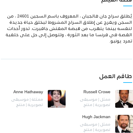
قصة الفيلم
يُطلق سراح جان فالجيان ، المعروف باسم السجين 24601 ، من
السجن ويفرج عن إطلاق السراح المشروط ليخلق حياة جديدة
لنفسه بينما يتهرب من قبضة المفتش جافيرت. تدور أحداث
القصة في فرنسا ما بعد الثورة ، وتتوصل إلى حل على خلفية
تمرد يونيو.
طاقم العمل
Anne Hathaway
Russell Crowe
ممثل | موسيقى
ممثلة | موسيقى
تصويرية | منتج
تصويرية | منتج
Hugh Jackman
ممثل | موسيقى
تصويرية | منتج