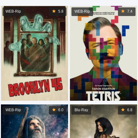
WEB-Rip
5.8
WEB-Rip
7.4
WEB-Rip
6.0
Blu-Ray
6.8