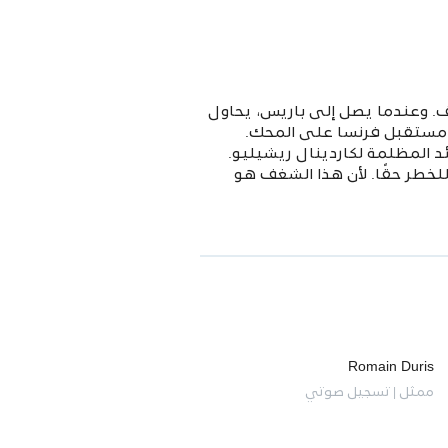
ختطاف. وعندما يصل إلى باريس، يحاول
 مستقبل فرنسا على المحك.
ئد المظلمة لكاردينال ريشيليو.
لخطر حقًا. لأن هذا الشغف هو
Romain Duris
ممثل | تسجيل صوتي