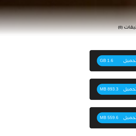
ليقات
(0)
حميل
1.6 GB
حميل
893.3 MB
حميل
559.6 MB