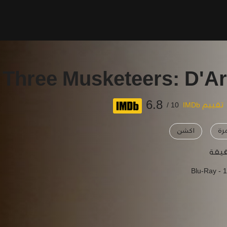
 Three Musketeers: D'A
6.8
تقييم IMDb
10 /
رة
اكشن
Blu-Ray - 