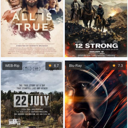
WEB-Rip
6.7
Blu-Ray
7.3