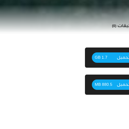
ليقات
(0)
حميل
1.7 GB
حميل
880.5 MB