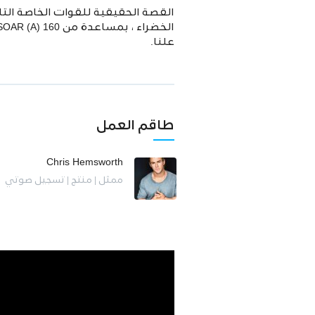
علنا.
طاقم العمل
Chris Hemsworth
ممثل | منتج | تسجيل صوتي