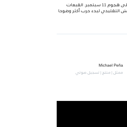
القصة الحقيقية للقوات الخاصة التابعة للجيش "القبعات الخضراء" ، والتي ردت في غضون أسابيع على هجوم 11 سبتمبر. القبعات
ى وبقية الجيش التقليدي لبدء حرب أكثر وضوحا
Michael Peña
ممثل | منتج | تسجيل صوتي