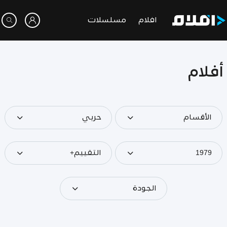
افلام
مسلسلات
أفلام
الأقسام
حربي
1979
التقييم+
الجودة