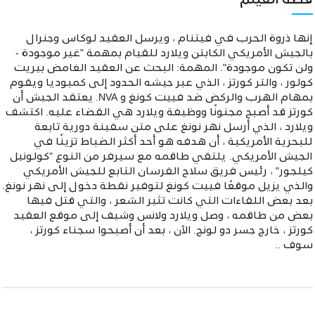
قصة الفيلم
إنها ذروة الحرب في فيتنام ، ويرسل العقيد لوكاس وجنرال
بالجيش الأمريكي الكابتن ويلارد للقيام بمهمة "غير موجودة -
ولن تكون موجودة". المهمة: البحث عن العقيد الغامض بيريت
كولور ، والتر كورتز ، الذي عبر جيشه الحدود إلى كمبوديا ويقوم
بمهام الهرب والركض ضد فييت كونغ و NVA. يعتقد الجيش أن
كورتز قد أصبح مجنونًا ووظيفة ويلارد هي القضاء عليه. اكتشف
ويلارد ، الذي أرسل نهر نونغ على متن سفينة دورية تابعة
للبحرية الأمريكية ، أن هدفه هو أحد أكثر الضباط تزينًا في
الجيش الأمريكي. يلتقي طاقمه مع سيرفر من النوع "كولونيل
كيلجور" ، رئيس فريق سلاح الفرسان التابع للجيش الأمريكي
والذي يزيل موقعًا فييت كونغ لتوفير نقطة دخول إلى نهر نونغ.
بعد بعض اللقاءات التي كانت تثير الشعر ، والتي قتل فيها
بعض من طاقمه ، وصل ويلارد ولانس وشيف إلى موقع العقيد
كورتز ، خارج جسر دو لونج. الآن ، بعد أن أصبحوا سجناء كورتز ،
سوف ..