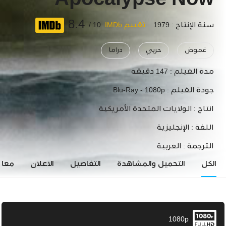
Apocalypse Now
8.4
سنة الإنتاج : 1979
تقييم IMDb
10 /
غموض
حربي
دراما
مدة الفيلم :
147 دقيقة
جودة الفيلم :
Blu-Ray - 1080p
انتاج :
الولايات المتحدة الأمريكية
اللغة :
الإنجليزية
الترجمة :
العربية
الكل
التحميل والمشاهدة
التفاصيل
الاعلان
معاي
1080p