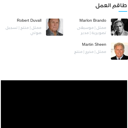
طاقم العمل
Robert Duvall
Marlon Brando
ممثل | موسيقى
ممثل | منتج | تسجيل
تصويرية | مدير
صوتي
Martin Sheen
ممثل | مخرج | منتج