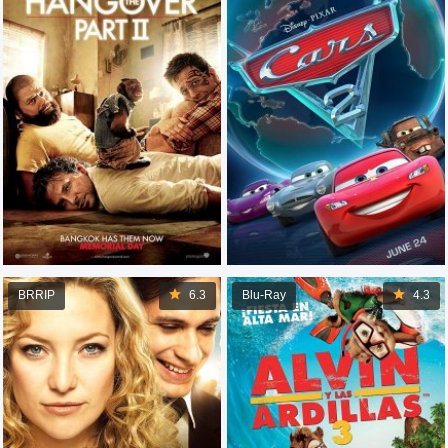
BRRIP
6.3
Blu-Ray
4.3