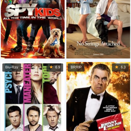
Blu-Ray
6.9
BRRIP
6.3