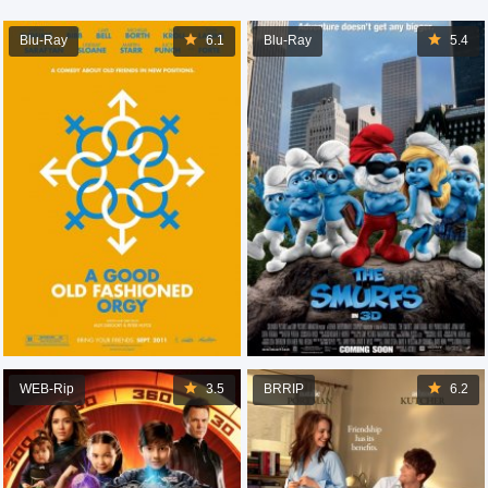
Blu-Ray
6.1
Blu-Ray
5.4
WEB-Rip
3.5
BRRIP
6.2