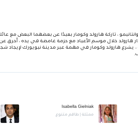
نيمو ، تاركة هارولد وكومار بعيدًا عن بعضهما البعض مع عائلا
ر هارولد خلال موسم الأعياد مع حزمة غامضة في يده ، أحرق عن 
 ، يشرع هارولد وكومار في مهمة عبر مدينة نيويورك لإيجاد شجر
.
Isabella Gielniak
ممثلة | طاقم متنوع