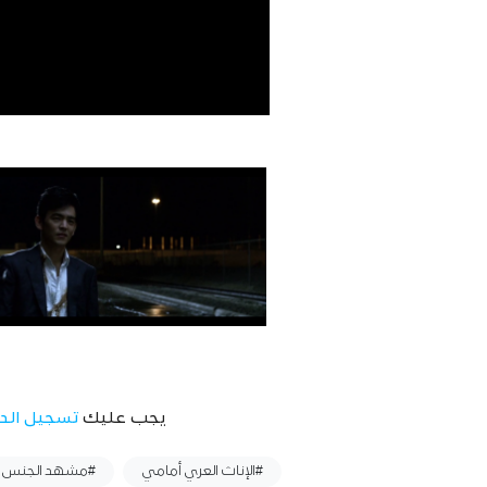
يجب عليك
تسجيل الد
وسوم :
#الإناث العري أمامي
#مشهد الجنس