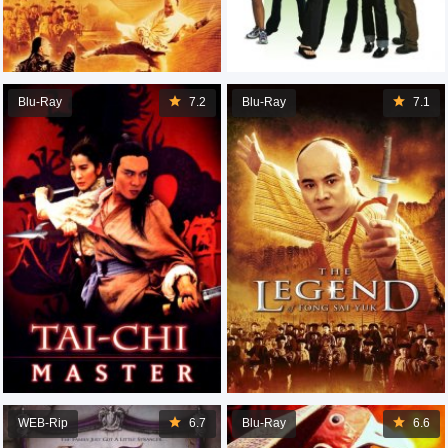
Blu-Ray
7.2
Blu-Ray
7.1
WEB-Rip
6.7
Blu-Ray
6.6