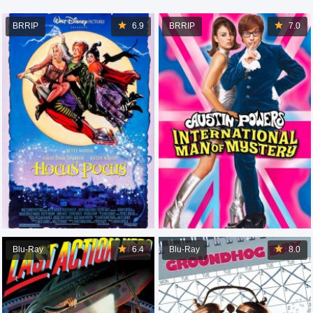
BRRIP
6.9
BRRIP
7.0
Blu-Ray
6.4
Blu-Ray
8.0