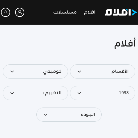
افلام
مسلسلات
أفلام
الأقسام
كوميدي
1993
التقييم+
الجودة