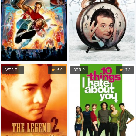
WEB-Rip
6.9
BRRIP
7.3