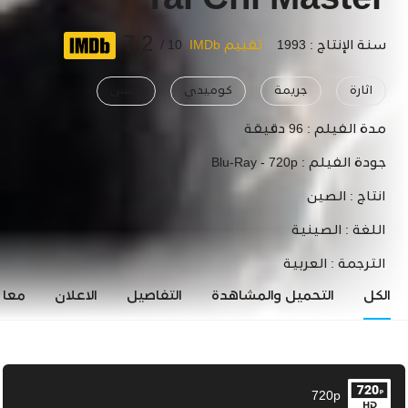
Tai Chi Master
7.2
سنة الإنتاج : 1993
تقييم IMDb
10 /
اثارة
جريمة
كوميدي
اكشن
مدة الفيلم :
96 دقيقة
جودة الفيلم :
Blu-Ray - 720p
انتاج :
الصين
اللغة :
الصينية
الترجمة :
العربية
الكل
التحميل والمشاهدة
التفاصيل
الاعلان
معاي
720p