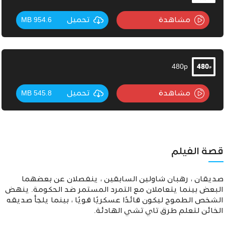
مشاهدة
تحميل
954.6 MB
480p
مشاهدة
تحميل
545.8 MB
قصة الفيلم
صديقان ، رهبان شاولين السابقين ، ينفصلان عن بعضهما
البعض بينما يتعاملان مع التمرد المستمر ضد الحكومة. ينهض
الشخص الطموح ليكون قائدًا عسكريًا قويًا ، بينما يلجأ صديقه
الخائن لتعلم طرق تاي تشي الهادئة.