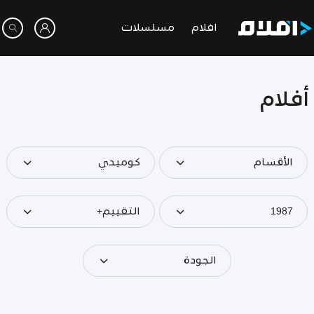
افلام
مسلسلات
أفلام
الأقسام
كوميدي
1987
التقييم+
الجودة