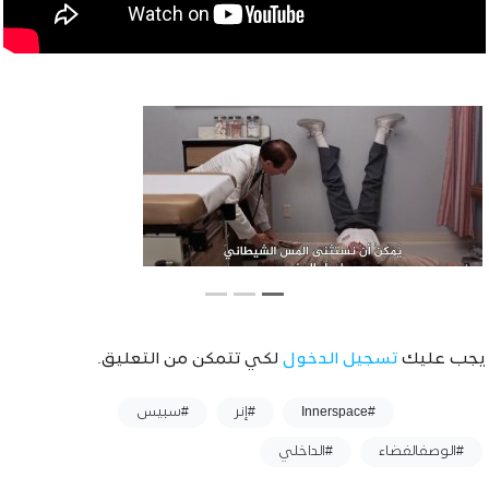
يجب عليك
تسجيل الدخول
لكي تتمكن من التعليق.
وسوم :
#Innerspace
#إنر
#سبيس
#الوصفالفضاء
#الداخلي