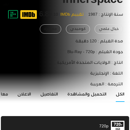
Innerspace
6.8
سنة الإنتاج : 1987
تقييم IMDb
10 /
خيال علمي
كوميدي
مغامرة
مدة الفيلم :
120 دقيقة
جودة الفيلم :
Blu-Ray - 720p
انتاج :
الولايات المتحدة الأمريكية
اللغة :
الإنجليزية
الترجمة :
العربية
الكل
التحميل والمشاهدة
التفاصيل
الاعلان
معاي
720p