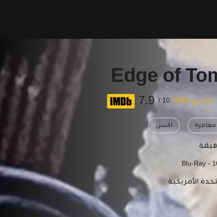
Edge of To
7.9
تقييم IMDb
10 /
مغامرة
اكشن
Blu-Ray - 
تحدة الأمريكية