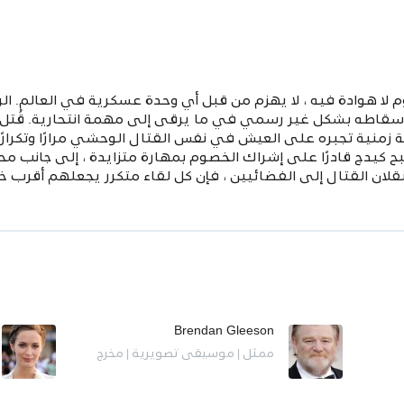
وادة فيه ، لا يهزم من قبل أي وحدة عسكرية في العالم. الرائ
تم إسقاطه بشكل غير رسمي في ما يرقى إلى مهمة انتحارية. قُت
منية تجبره على العيش في نفس القتال الوحشي مرارًا وتكرارًا ،
ح كيدج قادرًا على إشراك الخصوم بمهارة متزايدة ، إلى جانب محا
نقلان القتال إلى الفضائيين ، فإن كل لقاء متكرر يجعلهم أقرب خ
Brendan Gleeson
ممثل | موسيقى تصويرية | مخرج