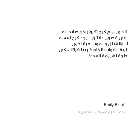
د ويليام كيج (كروز) هو ضابط لم
ل في غضون دقائق ، يجد كيج نفسه
 والقتال والموت مرة أخرى ...
ربة القوات الخاصة ريتا فراتاسكي
طوة لهزيمة العدو!
Emily Blunt
ممثلة | موسيقى تصويرية