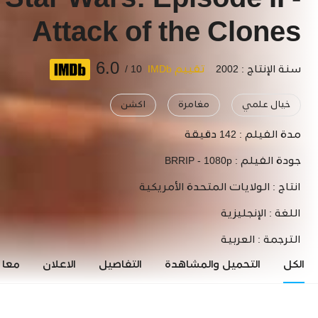
Star Wars: Episode II -
Attack of the Clones
6.0
سنة الإنتاج : 2002
تقييم IMDb
10 /
خيال علمي
مغامرة
اكشن
مدة الفيلم :
142 دقيقة
جودة الفيلم :
BRRIP - 1080p
انتاج :
الولايات المتحدة الأمريكية
اللغة :
الإنجليزية
الترجمة :
العربية
الكل
التحميل والمشاهدة
التفاصيل
الاعلان
معاي