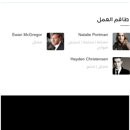
طاقم العمل
Ewan McGregor
Natalie Portman
ممثلة | منتجة | تسجيل
ممثل
صوتي
Hayden Christensen
ممثل | منتج