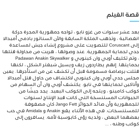
قصة الفيلم
بعد عشر سنوات من غزو نابو ، تواجه جمهورية المجرة حركة
انفصالية ، وتذهب الملكة السابقة والآن السناتور بادمي أميدالا
إلى Coruscant للتصويت على مشروع إنشاء جيش لمساعدة
جدي لحماية الجمهورية. عند وصولها ، هربت من محاولة قتلها
، وتم تكليف أوبي وان كينوبي و Padawan Anakin Skywalker
بحمايتها. إنهم يطاردون زيف ويسيل شيفتر الشكل ، لكنها
قتلت برصاصة مسمومة قبل أن تكشف عن من استأجرها. يعين
مجلس جدي أوبي وان كينوبي لاكتشاف من حاول قتل أميدالا
وأناكين لحمايتها في نابو. يكتشف أوبي وان أن السهام من
كوكب كامينو ، ويتجه إلى الكوكب البعيد. يجد جيشًا من
الحيوانات المستنسخة التي كانت قيد الإنتاج لسنوات
للجمهورية وأن صائد الجوائز Jango Fett كان مصفوفة
للمستنسخات. في هذه الأثناء يقع Anakin و Amidala في حب
بعضهما البعض ، ولديه رؤى كابوسية لأمه. يسافرون إلى
كوكب وطنه ، ...