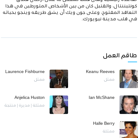
كونتيننتال، والقتيل كان من بين اﻷشخاص المتورطين في هذا
التعاقد المفتوح، وعلى جون ويك أن يشق طريقه وينجو بحياته
في قلب مدينة نيويورك.
طاقم العمل
Laurence Fishburne
Keanu Reeves
ممثل
ممثل
Anjelica Huston
Ian McShane
ممثلة | مديرة | منتجة
Halle Berry
ممثلة