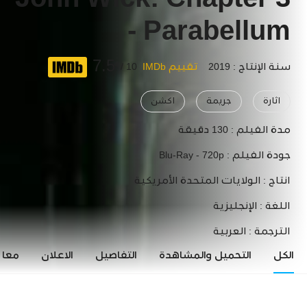
John Wick: Chapter 3
- Parabellum
7.5
سنة الإنتاج : 2019
تقييم IMDb
10 /
اثارة
جريمة
اكشن
مدة الفيلم :
130 دقيقة
جودة الفيلم :
Blu-Ray - 720p
انتاج :
الولايات المتحدة الأمريكية
اللغة :
الإنجليزية
الترجمة :
العربية
الكل
التحميل والمشاهدة
التفاصيل
الاعلان
معاي