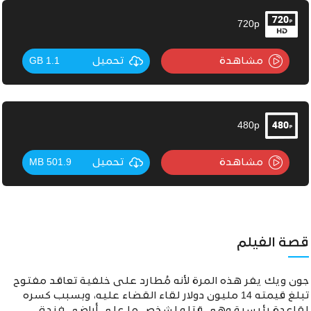
720p
مشاهدة
تحميل
1.1 GB
480p
مشاهدة
تحميل
501.9 MB
قصة الفيلم
جون ويك يفر هذه المرة ﻷنه مُطارد على خلفية تعاقد مفتوح
تبلغ قيمته 14 مليون دولار لقاء القضاء عليه، وبسبب كسره
لقاعدة رئيسية وهى قتله لشخص ما على أراضي فندق