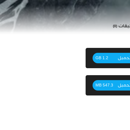
ليقات
(0)
حميل
1.2 GB
حميل
547.3 MB