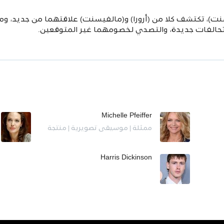
)، تكتشف كلا من (أرورا) و(مالفيسنت) علاقتهما من جديد، وم
حالفات جديدة، والتصدي لخصومهما غير المتوقعين.
Michelle Pfeiffer
ممثلة | موسيقى تصويرية | منتجة
Harris Dickinson