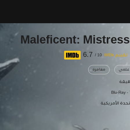
Maleficent: Mistress
6.7
تقييم IMDb
10 /
 علمي
مغامرة
Blu-Ray -
تحدة الأمريكية