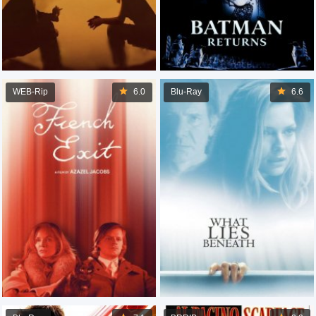
WEB-Rip
6.0
Blu-Ray
6.6