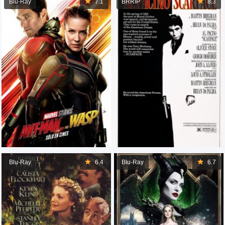
Blu-Ray
7.1
BRRIP
8.3
Blu-Ray
6.4
Blu-Ray
6.7