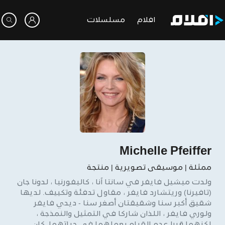
افلام
مسلسلات
Michelle Pfeiffer
ممثلة | موسيقى تصويرية | منتجة
ولدت ميشيل فايفر في سانتا آنا ، كاليفورنيا ، لدونا جان
(تافيرنا) وريتشارد فايفر ، مقاول تدفئة وتكييف. لديها
شقيق أكبر سنا وشقيقتان أصغر سنا - ديدي فايفر
ولوري فايفر ، اللذان شاركا في التمثيل والنمذجة ،
لكنهما قررا عدم القيام بعملهما في حياتهما. كان