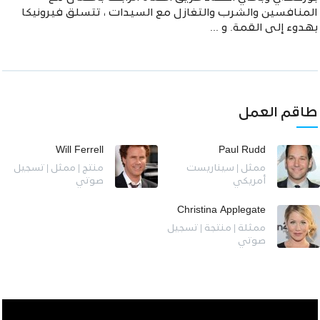
المنافسين والشرب والتغازل مع السيدات ، تتسلق فيرونيكا
بهدوء إلى القمة. و ...
طاقم العمل
Will Ferrell
Paul Rudd
ممثل | سيناريست
منتج | ممثل | تسجيل
أمريكي
صوتي
Christina Applegate
ممثلة | منتجة | تسجيل
صوتي