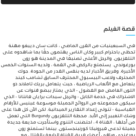
قصة الفيلم
في السبعينيات من القرن الماضي ، كانت سان دييغو مهنة
تحظى باحترام كبير وكان الناس يهتمون حقًا بما شاهدوه على
التلفزيون. والرجل الأعلى تصنيفًا في المدينة هو رون
بورغوندي. يستمتع بالركض في القمة ، ولديه السنوات الخمس
الأخيرة. وفريق الأخبار لديه بنفس القدر من الجودة. جوك
المحترف ولاعب البيسبول المحترف السابق تشامب كيند
يتعامل مع الألعاب الرياضية ، حيث يتعامل بريك تاملاند ذو
اللون الغامض مع الفضول - الذي يمتاز ببضع قنوات عن
الاشتراك في خدمة الكابل - والرجل سيدات برايان فانتانا - الذي
سيكون مجموعته من الروائح الجميلة موسوعة غينيس للأرقام
القياسية - تتولى إعداد التقارير الميدانية. لكن الآن كل هذا على
وشك التغيير إلى الأبد. محطة التلفزيون Burgundy التي تعمل
من أجلها ، القناة 4 ، احتضنت التنوع واستأجرت مذيعة جديدة
جميلة تدعى فيرونيكا كورنينجستون. بينما تستمتع رون
بورغندي وباقي أعضاء فريق القناة الرابعة بالقتال مع