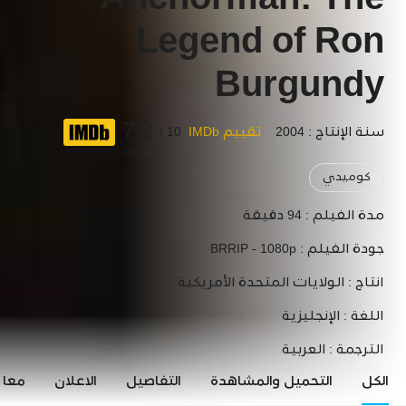
Anchorman: The
Legend of Ron
Burgundy
7.2
سنة الإنتاج : 2004
تقييم IMDb
10 /
كوميدي
مدة الفيلم :
94 دقيقة
جودة الفيلم :
BRRIP - 1080p
انتاج :
الولايات المتحدة الأمريكية
اللغة :
الإنجليزية
الترجمة :
العربية
الكل
التحميل والمشاهدة
التفاصيل
الاعلان
معاي