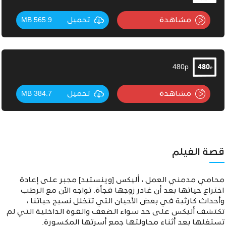
مشاهدة
تحميل
565.9 MB
480p
مشاهدة
تحميل
384.7 MB
قصة الفيلم
محامي مدمني العمل ، أليكس [وينستيد] مجبر على إعادة
اختراع حياتها بعد أن غادر زوجها فجأة. تواجه الآن مع الرطب
وأحداث كارثية في بعض الأحيان التي تتخلل نسيج حياتنا ،
تكتشف أليكس على حد سواء الضعف والقوة الداخلية التي لم
تستغلها بعد أثناء محاولتها جمع أسرتها المكسورة.