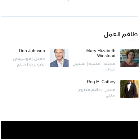
طاقم العمل
Don Johnson
Mary Elizabeth
Winstead
ممثل | موسيقى
ممثلة | منتجة | تسجيل
تصويرية | منتج
صوتي
Reg E. Cathey
ممثل | طاقم متنوع |
منتج