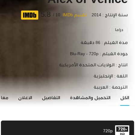
Alex of Venice
5.8
سنة الإنتاج : 2014
تقييم IMDb
10 /
دراما
مدة الفيلم :
86 دقيقة
جودة الفيلم :
Blu-Ray - 720p
انتاج :
الولايات المتحدة الأمريكية
اللغة :
الإنجليزية
الترجمة :
العربية
الكل
التحميل والمشاهدة
التفاصيل
الاعلان
معاي
720p