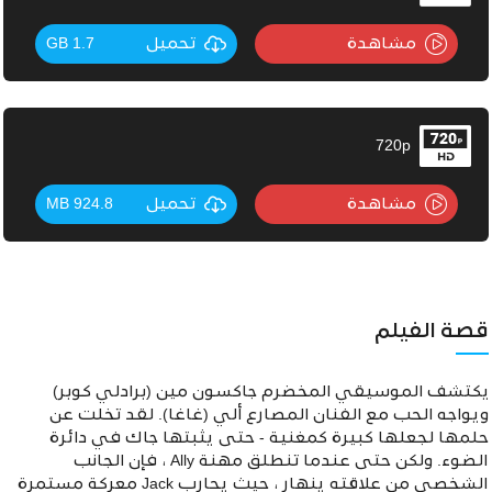
مشاهدة
تحميل
1.7 GB
720p
مشاهدة
تحميل
924.8 MB
قصة الفيلم
يكتشف الموسيقي المخضرم جاكسون مين (برادلي كوبر)
ويواجه الحب مع الفنان المصارع ألي (غاغا). لقد تخلت عن
حلمها لجعلها كبيرة كمغنية - حتى يثبتها جاك في دائرة
الضوء. ولكن حتى عندما تنطلق مهنة Ally ، فإن الجانب
الشخصي من علاقته ينهار ، حيث يحارب Jack معركة مستمرة