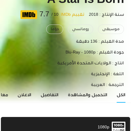
A Star Is Born
7.7
سنة الإنتاج : 2018
تقييم IMDb
10 /
موسيقى
رومانسي
دراما
مدة الفيلم :
136 دقيقة
جودة الفيلم :
Blu-Ray - 1080p
انتاج :
الولايات المتحدة الأمريكية
اللغة :
الإنجليزية
الترجمة :
العربية
الكل
التحميل والمشاهدة
التفاصيل
الاعلان
معاي
1080p