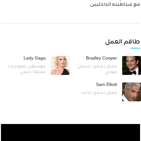
مع شياطينه الداخليين
طاقم العمل
Lady Gaga
Bradley Cooper
ممثل | منتج | تسجيل
موسيقى تصويرية |
صوتي
ممثلة | ملحن
Sam Elliott
ممثل | منتج | كاتب