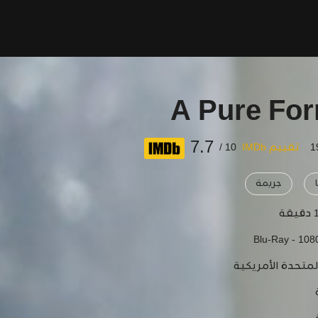
A Pure For
7.7
تقييم IMDb
10 /
جريمة
قة
Blu-Ray - 108
لمتحدة الأمريكية