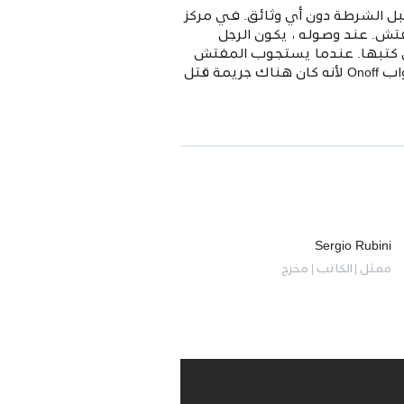
بل الشرطة دون أي وثائق. في مركز
مفتش. عند وصوله ، يكون الرجل
تي كتبها. عندما يستجوب المفتش
Onoff ، لن يتمكن من تذكر الساعات الأربع الأخيرة. على طول الليل الممطر ، يصر المفتش على استجواب Onoff لأنه كان هناك جريمة قتل
Sergio Rubini
ممثل | الكاتب | مخرج