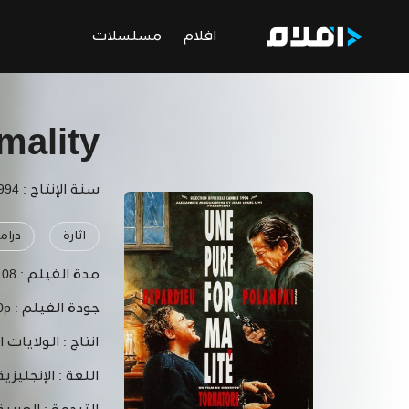
افلام
مسلسلات
mality
سنة الإنتاج : 1994
اثارة
دراما
مدة الفيلم :
108 دقي
جودة الفيلم :
0p
انتاج :
الولايات ا
اللغة :
الإنجليزية