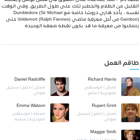
القليل من الظلام والخطير تلك على طول الطريق. وفي الوقت
نفسه ، يأخذ هاري دروسًا خاصة مع Dumbledore (Sir Michael
Gambon) من أجل معرفة ماضي Voldemort (Ralph Fiennes) حتى
يتمكنوا من معرفة ما قد يكون نقطة ضعفه الوحيدة.
طاقم العمل
Daniel Radcliffe
Richard Harris
ممثل | موسيقى
ممثل | منتج | تسجيل
تصويرية | منتج
صوتي
Emma Watson
Rupert Grint
ممثل | منتج | تسجيل
ممثلة | موسيقى
صوتي
تصويرية | منتجة
Maggie Smih