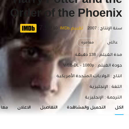
Harry Potter and the
Order of the Phoenix
7.5
سنة الإنتاج : 2007
تقييم IMDb
10 /
عائلي
مغامرة
مدة الفيلم :
138 دقيقة
جودة الفيلم :
WEB-DL - 1080p
انتاج :
الولايات المتحدة الأمريكية
اللغة :
الإنجليزية
الترجمة :
الإنجليزية
الكل
التحميل والمشاهدة
التفاصيل
الاعلان
معاي