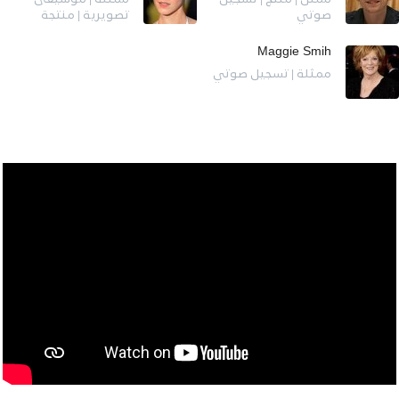
ممثل | منتج | تسجيل
ممثلة | موسيقى
صوتي
تصويرية | منتجة
Maggie Smih
ممثلة | تسجيل صوتي