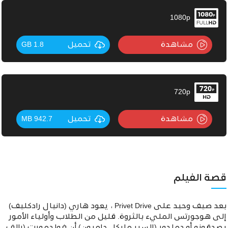
1080p
مشاهدة
تحميل
1.8 GB
720p
مشاهدة
تحميل
942.7 MB
قصة الفيلم
بعد صيف وحيد على Privet Drive ، يعود هاري (دانيال رادكليف)
إلى هوجورتس المليء بالثروة. قليل من الطلاب وأولياء الأمور
يصدقونه أو دملدور (السير مايكل جامبون) أن فولدمورت (رالف