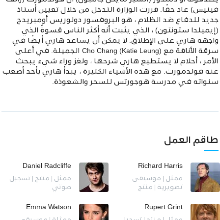
فينيس) عاد حقًا. قررت الوزارة التدخل من خلال تعيين أستاذ
جديد للدفاع ضد الظلام ، هو البروفسور دولوريس أومبريدج
(إيميلدا ستونتون) ، الذي يثبت أنه أكثر الناس قسوةً الذي
واجهه هاري على الإطلاق. لا يمكن أن يساعد هاري أيضًا في
سرقة الأناقة مع Cho Chang (Katie Leung) الجميلة. في أعلى
الأمر ، أحلام لا يستطيع هاري شرحها ، ولغز وراء شيء يبحث
عنه فولدمورت. مع هذه الأشياء الكثيرة ، يبدأ هاري بأحد أصعب
سنواته في مدرسة هوجورتس للسحر والشعوذة.
طاقم العمل
Daniel Radcliffe
Richard Harris
ممثل | موسيقى
ممثل | منتج | تسجيل
تصويرية | منتج
صوتي
Emma Watson
Rupert Grint