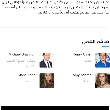
"كريبتون" منذ سنوات إلى الأرض، وتبناه كلا من مارثا (داني لين)
وجوناثان كينت (كيفين كوستنر) منذ الصغر، وعندما بلغ أشده،
بدأ يساعد العالم عقب أي مأساة أو كارثة.
طاقم العمل
Michael Shannon
Henry Cavill
ممثل
ممثل | منتج | تسجيل
صوتي
Diane Lane
Amy Adams
ممثلة
ممثلة