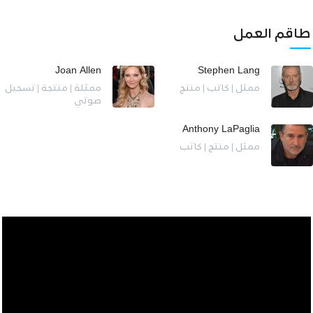
طاقم العمل
Joan Allen
Stephen Lang
ممثل | كاتب | منتج
ممثلة | منتجة | تسجيل
صوتي
Anthony LaPaglia
ممثل | منتج | كاتب