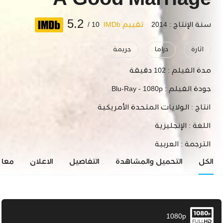
A Good Marriage
5.2
سنة الإنتاج : 2014
تقييم IMDb
10 /
اثارة
دراما
جريمة
مدة الفيلم :
102 دقيقة
جودة الفيلم :
Blu-Ray - 1080p
انتاج :
الولايات المتحدة الأمريكية
اللغة :
الإنجليزية
الترجمة :
العربية
الكل
التحميل والمشاهدة
التفاصيل
الاعلان
معاي
1080p