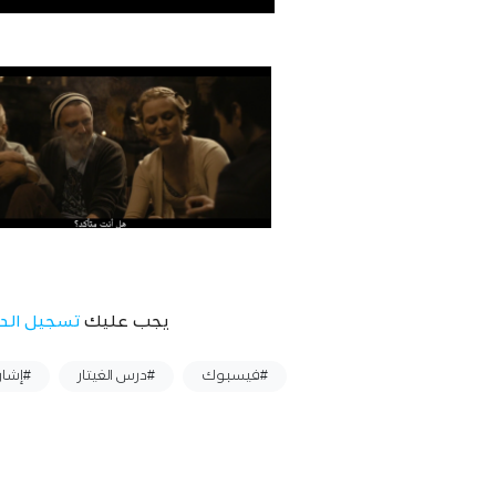
يجب عليك
تسجيل الد
وسوم :
#فيسبوك
#درس الغيتار
#إشارة