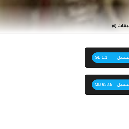
ليقات
(0)
حميل
1.1 GB
حميل
633.5 MB