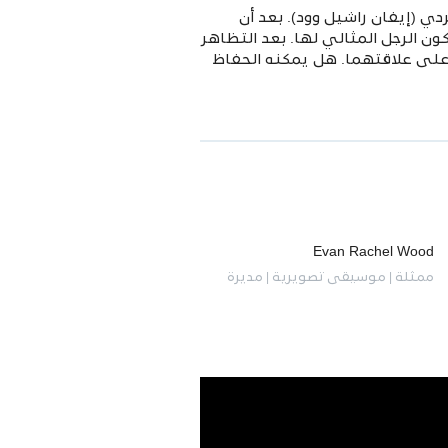
ي (إيفان راشيل وود). بعد أن
 ، يبدأ سام في تشكيل نفسه ليكون الرجل المثالي لها. بعد التظاهر
 على علاقتهما. هل يمكنه الحفاظ
Evan Rachel Wood
ممثلة | موسيقى تصويرية | مديرة