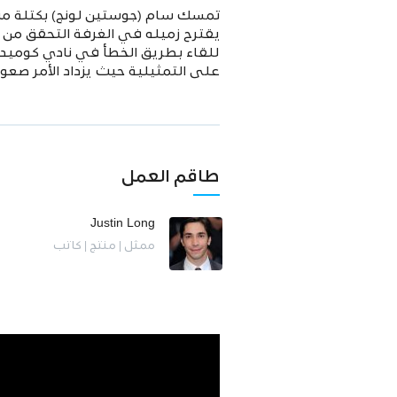
تمسك سام (جوستين لونج) بكتلة مزيف
للقاء بطريق الخطأ في نادي كوميدي
على التمثيلية حيث يزداد الأمر صعو
طاقم العمل
Justin Long
ممثل | منتج | كاتب