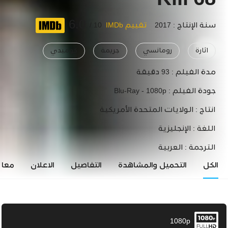
68 Kill
6.0
سنة الإنتاج : 2017
تقييم IMDb
10 /
اثارة
رومانسي
جريمة
كوميدي
مدة الفيلم :
93 دقيقة
جودة الفيلم :
Blu-Ray - 1080p
انتاج :
الولايات المتحدة الأمريكية
اللغة :
الإنجليزية
الترجمة :
العربية
الكل
التحميل والمشاهدة
التفاصيل
الاعلان
معاي
1080p